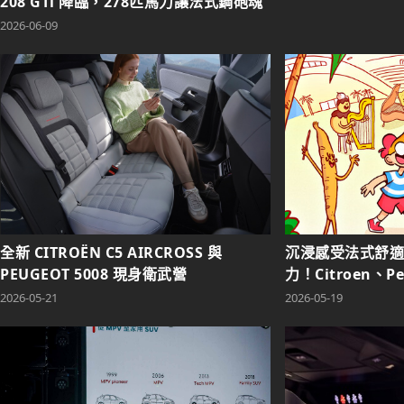
208 GTi 降臨，278匹馬力讓法式鋼砲魂
再度燃燒！
2026-06-09
全新 CITROËN C5 AIRCROSS 與
沉浸感受法式舒適
PEUGEOT 5008 現身衛武營
力！Citroen、P
國生活節在高雄」
2026-05-21
2026-05-19