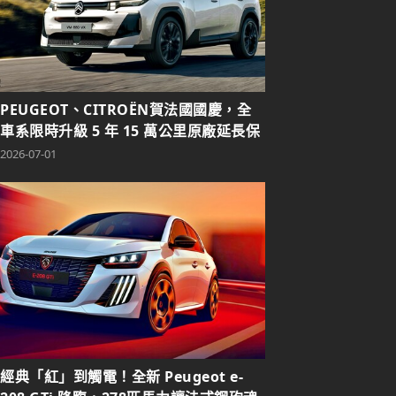
PEUGEOT、CITROËN賀法國國慶，全
車系限時升級 5 年 15 萬公里原廠延長保
固！
2026-07-01
經典「紅」到觸電！全新 Peugeot e-