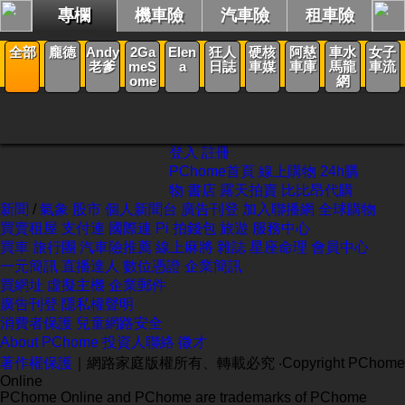
專欄
機車險
汽車險
租車險
新聞
全部
龐德
Andy
2Ga
Elen
狂人
硬核
阿慈
車水
女子
老爹
meS
a
日誌
車媒
車庫
馬龍
車流
ome
網
登入
註冊
PChome首頁
線上購物
24h購
物
書店
露天拍賣
比比昂代購
新聞
/
氣象
股市
個人新聞台
廣告刊登
加入聯播網
全球購物
買賣租屋
支付連
國際連
Pi 拍錢包
旅遊
服務中心
買車
旅行團
汽車險推薦
線上麻將
雜誌
星座命理
會員中心
一元簡訊
直播達人
數位憑證
企業簡訊
買網址
虛擬主機
企業郵件
廣告刊登
隱私權聲明
消費者保護
兒童網路安全
About PChome
投資人聯絡
徵才
著作權保護
｜網路家庭版權所有、轉載必究
‧Copyright PChome
Online
PChome Online and PChome are trademarks of PChome