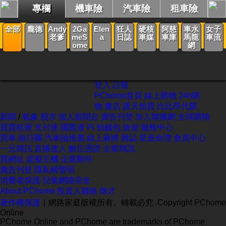
專欄
機車險
汽車險
租車險
新聞
全部
龐德
Andy
2Ga
Elen
狂人
硬核
阿慈
車水
女子
老爹
meS
a
日誌
車媒
車庫
馬龍
車流
ome
網
登入
註冊
PChome首頁
線上購物
24h購
物
書店
露天拍賣
比比昂代購
新聞
/
氣象
股市
個人新聞台
廣告刊登
加入聯播網
全球購物
買賣租屋
支付連
國際連
Pi 拍錢包
旅遊
服務中心
買車
旅行團
汽車險推薦
線上麻將
雜誌
星座命理
會員中心
一元簡訊
直播達人
數位憑證
企業簡訊
買網址
虛擬主機
企業郵件
廣告刊登
隱私權聲明
消費者保護
兒童網路安全
About PChome
投資人聯絡
徵才
著作權保護
｜網路家庭版權所有、轉載必究
‧Copyright PChome
Online
PChome Online and PChome are trademarks of PChome