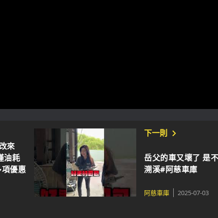
下一則
C小改來
僅油耗
岳父的車又壞了 是
多項優惠
溯溪#阿慈車庫
阿慈車庫
2025-07-03