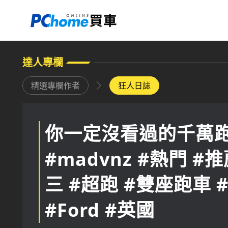
達人專欄
你一定沒看過的千萬跑
#madvnz #熱門 #推薦
三 #超跑 #雙座跑車 #敞
#Ford #英國