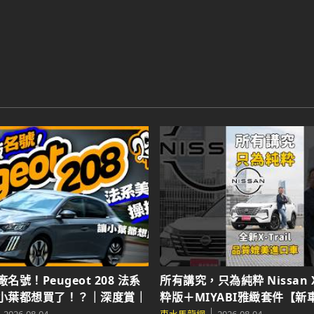
號！Peugeot 208 法系
所有講究，只為純粋 Nissan X-Trail 極
小葉都想買了！？｜深度賞｜
粋版＋MIYABI雅緻套件【新