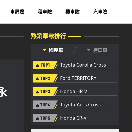
熱銷車款排行
國產車
進口車
Toyota Corolla Cross
Ford TERRITORY
#永
Honda HR-V
Toyota Yaris Cross
Honda CR-V