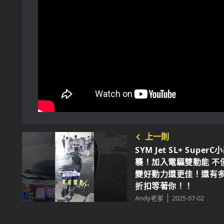
上一則
SYM Jet SL+ Super
襲！加入電驅雙動能 不
變好動力還更佳！還有
折扣等著你！！
Andy老爹
2025-07-02