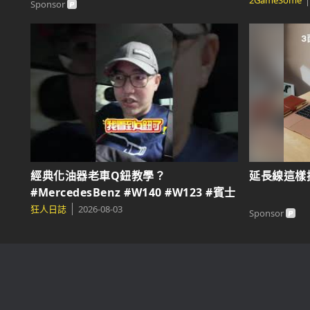
2GameSo
2GameSome
Sponsor
經典化油器老車Q鈕教學？
延長線這樣
#MercedesBenz #W140 #W123 #賓士
#老車 #化油器 #阻風門 #老車日常 #經
狂人日誌
2026-08-03
Sponsor
典車 #開車搞笑 #老車開箱 #狂人日誌