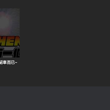
旅車
紹車而已~