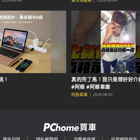
me
#nissan #xtrail #suv #休
2026-08-04
車水馬龍網
2026-08-04
挑！
真的完了馬！我只是想好好介
#阿慈 #阿慈車庫
阿慈車庫
2026-08-01
廣告刊登
｜
隱私權聲明
｜
消費者保護
｜
兒童網路安全