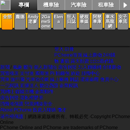
專欄
機車險
汽車險
租車險
新聞
全部
龐德
Andy
2Ga
Elen
狂人
硬核
阿慈
車水
女子
老爹
meS
a
日誌
車媒
車庫
馬龍
車流
ome
網
登入
註冊
PChome首頁
線上購物
24h購
物
書店
露天拍賣
比比昂代購
新聞
/
氣象
股市
個人新聞台
廣告刊登
加入聯播網
全球購物
買賣租屋
支付連
國際連
Pi 拍錢包
旅遊
服務中心
買車
旅行團
汽車險推薦
線上麻將
雜誌
星座命理
會員中心
一元簡訊
直播達人
數位憑證
企業簡訊
買網址
虛擬主機
企業郵件
廣告刊登
隱私權聲明
消費者保護
兒童網路安全
About PChome
投資人聯絡
徵才
著作權保護
｜網路家庭版權所有、轉載必究
‧Copyright PChome
Online
PChome Online and PChome are trademarks of PChome