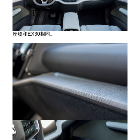
座艙和EX30相同。