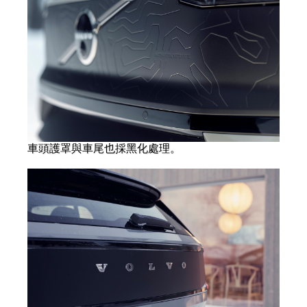
車頭護罩與車尾也採黑化處理。