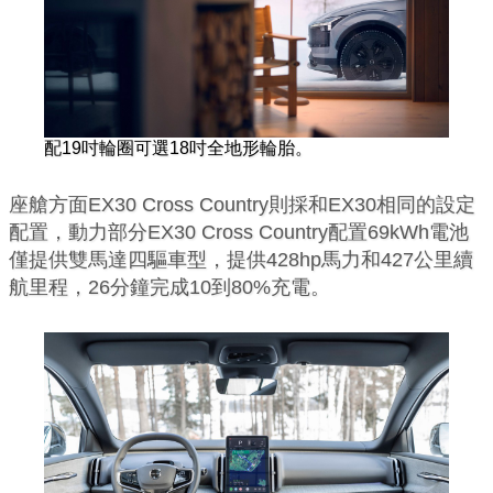
配19吋輪圈可選18吋全地形輪胎。
座艙方面EX30 Cross Country則採和EX30相同的設定
配置，動力部分EX30 Cross Country配置69kWh電池
僅提供雙馬達四驅車型，提供428hp馬力和427公里續
航里程，26分鐘完成10到80%充電。