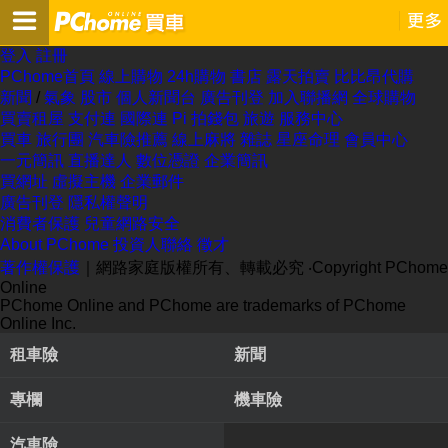
登入
註冊
PChome首頁
線上購物
24h購物
書店
露天拍賣
比比昂代購
新聞
/
氣象
股市
個人新聞台
廣告刊登
加入聯播網
全球購物
買賣租屋
支付連
國際連
Pi 拍錢包
旅遊
服務中心
買車
旅行團
汽車險推薦
線上麻將
雜誌
星座命理
會員中心
一元簡訊
直播達人
數位憑證
企業簡訊
買網址
虛擬主機
企業郵件
廣告刊登
隱私權聲明
消費者保護
兒童網路安全
About PChome
投資人聯絡
徵才
著作權保護
｜網路家庭版權所有、轉載必究
‧Copyright PChome
Online
PChome Online and PChome are trademarks of PChome
Online Inc.
租車險
新聞
專欄
機車險
汽車險