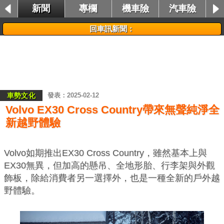
新聞
專欄
機車險
汽車險
租車險
回車訊新聞：
車勢文化
2025-02-12
Volvo EX30 Cross Country帶來無聲純淨全
新越野體驗
Volvo如期推出EX30 Cross Country，雖然基本上與
EX30無異，但加高的懸吊、全地形胎、行李架與外觀
飾板，除給消費者另一選擇外，也是一種全新的戶外越
野體驗。