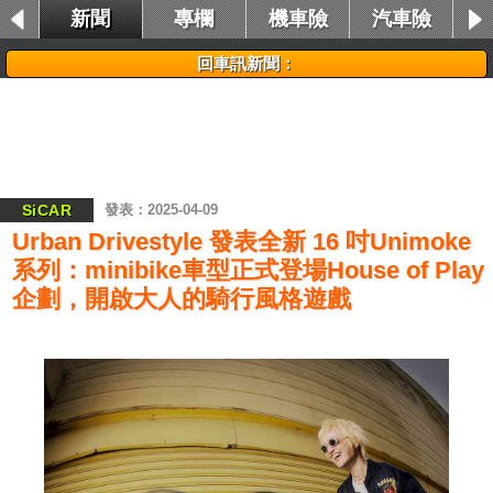
新聞
專欄
機車險
汽車險
租車險
回車訊新聞：
SiCAR
2025-04-09
Urban Drivestyle 發表全新 16 吋Unimoke
系列：minibike車型正式登場House of Play
企劃，開啟大人的騎行風格遊戲