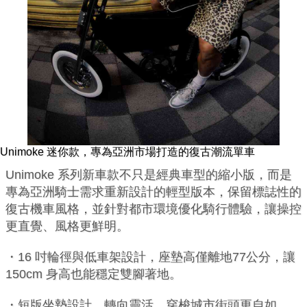
Unimoke 迷你款，專為亞洲市場打造的復古潮流單車
Unimoke 系列新車款不只是經典車型的縮小版，而是
專為亞洲騎士需求重新設計的輕型版本，保留標誌性的
復古機車風格，並針對都市環境優化騎行體驗，讓操控
更直覺、風格更鮮明。
・16 吋輪徑與低車架設計，座墊高僅離地77公分，讓
150cm 身高也能穩定雙腳著地。
・短版坐墊設計，轉向靈活，穿梭城市街頭更自如。