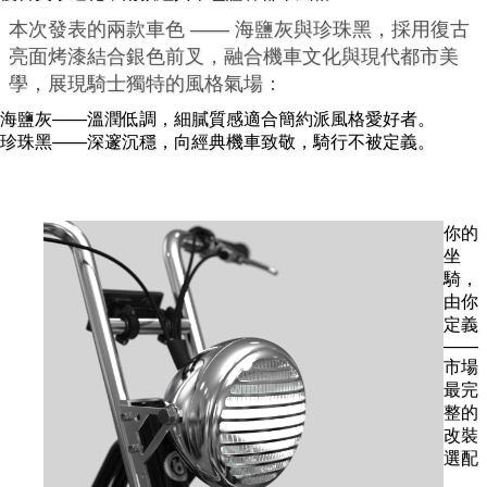
本次發表的兩款車色 —— 海鹽灰與珍珠黑，採用復古
亮面烤漆結合銀色前叉，融合機車文化與現代都市美
學，展現騎士獨特的風格氣場：
海鹽灰——溫潤低調，細膩質感適合簡約派風格愛好者。
珍珠黑——深邃沉穩，向經典機車致敬，騎行不被定義。
你的
坐
騎，
由你
定義
——
市場
最完
整的
改裝
選配