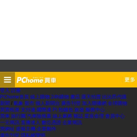
登入
註冊
PChome首頁
線上購物
24h購物
書店
露天拍賣
比比昂代購
新聞
/
氣象
股市
個人新聞台
廣告刊登
加入聯播網
全球購物
買賣租屋
支付連
國際連
Pi 拍錢包
旅遊
服務中心
買車
旅行團
汽車險推薦
線上麻將
雜誌
星座命理
會員中心
一元簡訊
直播達人
數位憑證
企業簡訊
買網址
虛擬主機
企業郵件
廣告刊登
隱私權聲明