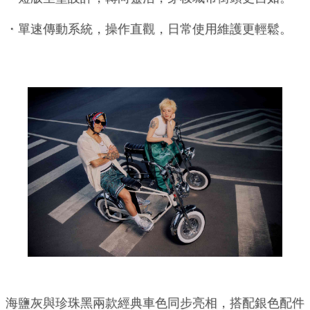
・單速傳動系統，操作直觀，日常使用維護更輕鬆。
海鹽灰與珍珠黑兩款經典車色同步亮相，搭配銀色配件