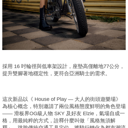
採用 16 吋輪徑與低車架設計，座墊高僅離地77公分，
提升雙腳著地穩定性，更符合亞洲騎士的需求。
這次新品以《 House of Play — 大人的街頭遊樂場》
為核心概念，特別邀請了兩位風格態度鮮明的角色登場
—— 滑板界OG級人物 SKY 及好友 Elzie，氣場自成一
格，用最純粹的方式，詮釋什麼叫做「風格無須解
釋」。跳脫傳統交通工具定位，將騎行轉化為都市潮流