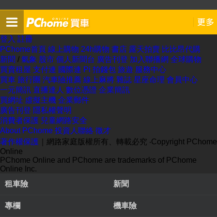
登入
註冊
PChome首頁
線上購物
24h購物
書店
露天拍賣
比比昂代購
新聞
/
氣象
股市
個人新聞台
廣告刊登
加入聯播網
全球購物
買賣租屋
支付連
國際連
Pi 拍錢包
旅遊
服務中心
買車
旅行團
汽車險推薦
線上麻將
雜誌
星座命理
會員中心
一元簡訊
直播達人
數位憑證
企業簡訊
買網址
虛擬主機
企業郵件
廣告刊登
隱私權聲明
消費者保護
兒童網路安全
About PChome
投資人聯絡
徵才
著作權保護
｜網路家庭版權所有、轉載必究
‧Copyright PChome
Online
PChome Online and PChome are trademarks of PChome
Online Inc.
租車險
新聞
專欄
機車險