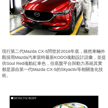
現行第二代Mazda CX-5問世於2016年底，雖然車輛外
觀採用Mazda汽車當時最新KODO魂動設計語彙，並提
供Soul Red魂動紅車色，但底盤平台與動力系統其實
都是源自第一代Mazda CX-5的Skyactiv等相關進化技
術。