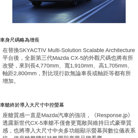
車身尺碼略為增長
在替換SKYACTIV Multi-Solution Scalable Architecture
平台後，全新第三代Mazda CX-5的外觀尺碼也將有所
改變，來到長4,770mm、寬1,910mm、高1,705mm、
軸距2,800mm，對比現行款無論車長或軸距等都有所
增加。
車艙終於導入大尺寸中控螢幕
座艙質感一直是Mazda汽車的強項，《Response.jp》
透露新世代CX-5車艙不僅會更寬敞與維持日式豪華質
感，也將導入大尺寸中央多功能顯示螢幕與數位儀表系