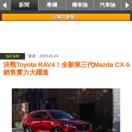
新聞
專欄
機車險
汽車險
租車險
回車訊新聞：
SiCAR
2025-03-24
決戰Toyota RAV4！全新第三代Mazda CX-5
銷售實力大躍進