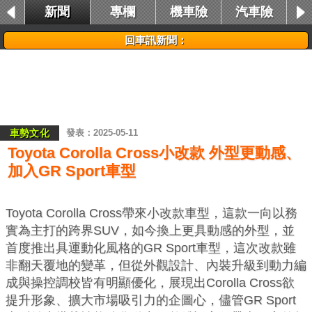
新聞
專欄
機車險
汽車險
租車險
回車訊新聞：
車勢文化
2025-05-11
Toyota Corolla Cross小改款 外型更動感、
加入GR Sport車型
Toyota Corolla Cross帶來小改款車型，這款一向以務
實為主打的跨界SUV，如今換上更具動感的外型，並
首度推出具運動化風格的GR Sport車型，這次改款雖
非翻天覆地的變革，但從外觀設計、內裝升級到動力編
成與操控調校皆有明顯優化，展現出Corolla Cross欲
提升形象、擴大市場吸引力的企圖心，儘管GR Sport