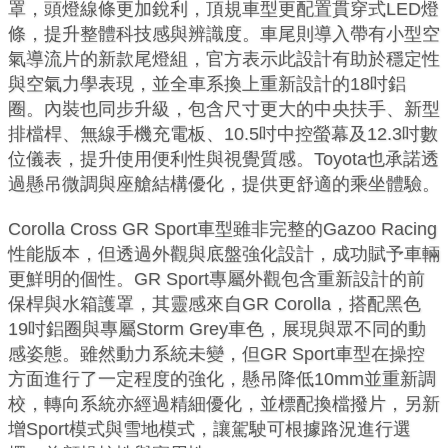
罩，頭燈線條更加銳利，頂規車型更配置貫穿式LED燈
條，提升整體科技感與辨識度。車尾則導入帶有小型空
氣導流片的新款尾燈組，官方表示此設計有助於穩定性
與空氣力學表現，並全車系換上重新設計的18吋鋁
圈。內裝也同步升級，包含尺寸更大的中央扶手、新型
排檔桿、無線手機充電板、10.5吋中控螢幕及12.3吋數
位儀表，提升使用便利性與視覺質感。Toyota也承諾透
過懸吊微調與座艙結構優化，提供更舒適的乘坐體驗。
Corolla Cross GR Sport車型雖非完整的Gazoo Racing
性能版本，但透過外觀與底盤強化設計，成功賦予車輛
更鮮明的個性。GR Sport專屬外觀包含重新設計的前
保桿與水箱護罩，其靈感來自GR Corolla，搭配黑色
19吋鋁圈與專屬Storm Grey車色，展現與眾不同的動
感姿態。雖然動力系統未變，但GR Sport車型在操控
方面進行了一定程度的強化，懸吊降低10mm並重新調
校，轉向系統亦經過精細優化，並標配換檔撥片，另新
增Sport模式與雪地模式，讓駕駛可根據路況進行選