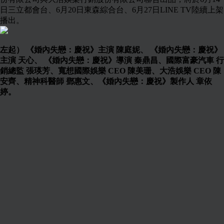
日三立都會台、6月20日東森綜合台、6月27日LINE TV陸續上架
播出。
左起） 《婚內失戀：慶祝》主演 陳庭妮、 《婚內失戀：慶祝》
主演 天心、 《婚內失戀：慶祝》導演 秦鼎昌、國際富豪汽車 行
銷總監 張瑛芳、寬想國際娛樂 CEO 陳美珊、大浩娛樂 CEO 陳
安齊、精神科醫師 鄧惠文、《婚內失戀：慶祝》製作人 章依
婷。