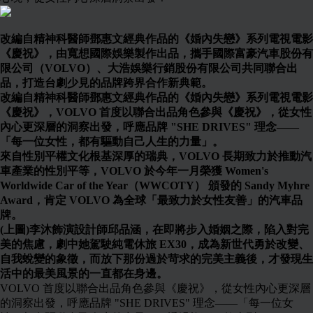
改編自精神科醫師鄧惠文經典作品的《婚內失戀》系列電視電影
《慶祝》，由寬想國際娛樂製作出品，攜手國際富豪汽車股份有
限公司（VOLVO）、大浩娛樂行銷股份有限公司共同聯合出
品，打造台劇少見的品牌跨界合作新典範。
改編自精神科醫師鄧惠文經典作品的《婚內失戀》系列電視電影
《慶祝》，VOLVO 首度以聯合出品角色參與《慶祝》，從女性
內心更深層的洞察出發，呼應品牌 "SHE DRIVES" 理念——
「每一位女性，都有驅動自己人生的力量」。
來自性別平權文化根基深厚的瑞典，VOLVO 長期致力於推動汽
車產業的性別平等，VOLVO 於今年一月榮獲 Women's
Worldwide Car of the Year（WWCOTY） 頒發的 Sandy Myhre
Award，肯定 VOLVO 為全球「最致力於女性友善」的汽車品
牌。
(上圖)李沐飾演設計師邱品涵，在即將步入婚姻之際，陷入對完
美的焦慮，劇中她駕駛純電休旅 EX30，成為新世代勇於改變、
自我蛻變的象徵，而放下那份過於苛求的完美主義後，才發現生
活中的最美風景的一直都在身邊。
VOLVO 首度以聯合出品角色參與《慶祝》，從女性內心更深層
的洞察出發，呼應品牌 "SHE DRIVES" 理念——「每一位女