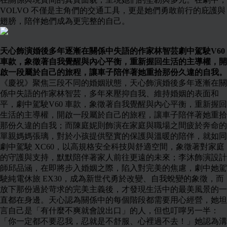
VOLVO 不僅是主角們的交通工具，更是她們勇敢前行的庇護與
翅膀，陪伴她們成為更完整的自己。
天心飾演婚後多年逐漸在關係中失語的作家林智芸劇中駕駛V60
車款，象徵著自我覺醒與內心平衡，重新握回生活的主導權，開
啟一段屬於自己的旅程，讓車子陪伴著她重拾那份久違的自我。
《慶祝》聚焦三段不同的婚姻狀態，天心飾演婚後多年逐漸在關
係中失語的作家林智芸，多年來壓抑自我、維持婚姻的表面和
平，劇中駕駛V60 車款，象徵著自我覺醒與內心平衡，重新握回
生活的主導權，開啟一段屬於自己的旅程，讓車子陪伴著她重拾
那份久違的自我；而陳庭妮則飾演在家庭與職場之間疲於奔命的
單親媽媽張璃，對於小孩提供堅實的保護與溫暖的陪伴，就如同
劇中駕駛 XC60，以高規格安全科技與舒適空間，象徵著對家庭
的守護與支持，默默陪伴著家人前往更遠的未來；李沐飾演設計
師邱品涵，在即將步入婚姻之際，陷入對完美的焦慮，劇中她駕
駛純電休旅 EX30，成為新世代勇於改變、自我蛻變的象徵，而
放下那份過於苛求的完美主義後，才發現生活中的最美風景的一
直都在身邊。天心認為關係中的每個階段都需要用心經營，她坦
言自己是「有什麼不爽就會說出口」的人，但也叮嚀另一半：
「你一定都不要忍我，忍就是不舒服、心裡過不去！」她認為溝