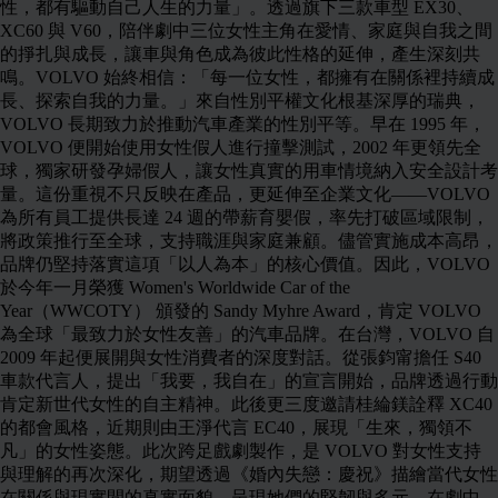
性，都有驅動自己人生的力量」。透過旗下三款車型 EX30、
XC60 與 V60，陪伴劇中三位女性主角在愛情、家庭與自我之間
的掙扎與成長，讓車與角色成為彼此性格的延伸，產生深刻共
鳴。VOLVO 始終相信：「每一位女性，都擁有在關係裡持續成
長、探索自我的力量。」來自性別平權文化根基深厚的瑞典，
VOLVO 長期致力於推動汽車產業的性別平等。早在 1995 年，
VOLVO 便開始使用女性假人進行撞擊測試，2002 年更領先全
球，獨家研發孕婦假人，讓女性真實的用車情境納入安全設計考
量。這份重視不只反映在產品，更延伸至企業文化——VOLVO
為所有員工提供長達 24 週的帶薪育嬰假，率先打破區域限制，
將政策推行至全球，支持職涯與家庭兼顧。儘管實施成本高昂，
品牌仍堅持落實這項「以人為本」的核心價值。因此，VOLVO
於今年一月榮獲 Women's Worldwide Car of the
Year（WWCOTY） 頒發的 Sandy Myhre Award，肯定 VOLVO
為全球「最致力於女性友善」的汽車品牌。在台灣，VOLVO 自
2009 年起便展開與女性消費者的深度對話。從張鈞甯擔任 S40
車款代言人，提出「我要，我自在」的宣言開始，品牌透過行動
肯定新世代女性的自主精神。此後更三度邀請桂綸鎂詮釋 XC40
的都會風格，近期則由王淨代言 EC40，展現「生來，獨領不
凡」的女性姿態。此次跨足戲劇製作，是 VOLVO 對女性支持
與理解的再次深化，期望透過《婚內失戀：慶祝》描繪當代女性
在關係與現實間的真實面貌，呈現她們的堅韌與多元。在劇中，