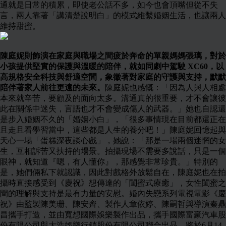
通就是日常的積累，即使老公話不多，如今也會頂嘴但從不失
言，兩人靠著「講清楚說明白」的模式維繫婚姻生活，也讓兩人
維持甜蜜。
陳庭妮則飾演在家庭與職場之間疲於奔命的單親媽媽張璃，對於
小孩提供堅實的保護與溫暖的陪伴，就如同劇中駕駛 XC60，以
高規格安全科技與舒適空間，象徵著對家庭的守護與支持，默默
陪伴著家人前往更遠的未來。
陳庭妮也感慨：「因為人與人相處
本來就辛苦，要顧及的面向太多。溝通真的很重要，才不會讓彼
此在關係中迷失，言語也才不會變成傷人的武器。」她也自認還
是步入婚姻不久的「婚姻小白」，「很多事情現在目前都還正在
且走且看學習當中，這些都是人生的養分吧！」陳庭妮回憶起與
天心一場「蛋糕深夜談心戲」，她說：「那是一場兩個迷惘的女
生，互相訴苦又扶持的場景。拍攝現場不需要多說話，只是一個
眼神，就知道『嗯，有人懂你』，那感覺非常珍貴。」特別的
是，她們倆私下就認識，因此對戲格外放鬆自在，陳庭妮也在拍
攝時直接感受到《慶祝》想傳達的「閨蜜式療癒」，女性閨蜜之
間的理解與支持是最有力量的安慰。婚內失戀系列電視電影《慶
祝》由監製陳美珊、陳安齊、製作人章依婷、陳嗣哲與導演秦鼎
昌攜手打造，並由寬想國際娛樂製作出品，攜手國際富豪汽車股
份有限公司與大浩娛樂行銷股份有限公司聯合出品，將於6月14