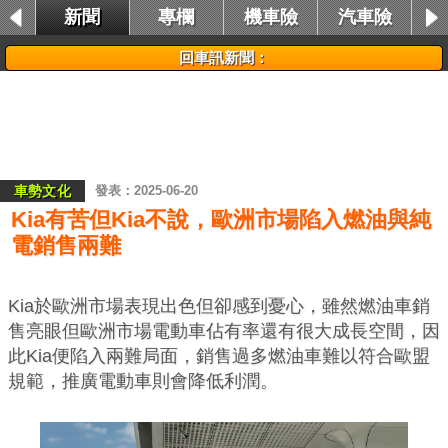
新聞
專欄
機車險
汽車險
租車險
回車訊新聞：
車勢文化
2025-06-20
Kia有苦但Kia不說，歐洲市場陷入燃油與純
電銷售兩難
Kia於歐洲市場表現出色但卻感到憂心，雖然燃油車銷
售亮眼但歐洲市場電動車佔有率還有很大成長空間，因
此Kia便陷入兩難局面，銷售過多燃油車難以符合歐盟
規範，推廣電動車則會降低利潤。