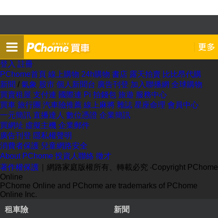
登入
註冊
PChome首頁
線上購物
24h購物
書店
露天拍賣
比比昂代購
新聞
/
氣象
股市
個人新聞台
廣告刊登
加入聯播網
全球購物
買賣租屋
支付連
國際連
Pi 拍錢包
旅遊
服務中心
買車
旅行團
汽車險推薦
線上麻將
雜誌
星座命理
會員中心
一元簡訊
直播達人
數位憑證
企業簡訊
買網址
虛擬主機
企業郵件
廣告刊登
隱私權聲明
消費者保護
兒童網路安全
About PChome
投資人聯絡
徵才
著作權保護
｜網路家庭版權所有、轉載必究
‧Copyright PChome
Online
PChome Online and PChome are trademarks of PChome
Online Inc.
租車險
新聞