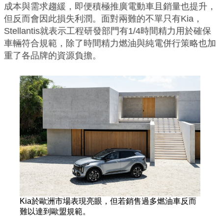
成本與需求趨緩，即便積極推廣電動車且銷量也提升，
但反而會因此損失利潤。面對兩難的不單只有Kia，
Stellantis就表示工程研發部門有1/4時間精力用於確保
車輛符合規範，除了時間精力燃油與純電併行策略也加
重了各品牌的資源負擔。
Kia於歐洲市場表現亮眼，但若銷售過多燃油車反而
難以達到歐盟規範。