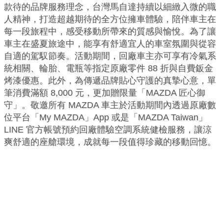
款待的品牌服務理念，台灣馬自達持續以細緻入微的職
人精神，打造超越期待的全方位擁車體驗，陪伴車主在
每一段旅程中，感受移動所帶來的質感與愉悅。為了讓
車主在盛夏旅途中，能享有舒適宜人的車室氛圍與從容
自適的駕馭節奏。活動期間，回廠車主亦可享有冷氣系
統相關、輪胎、電瓶等指定原廠零件 88 折與自費鈑金
烤漆優惠。此外，為傳遞品牌貼心守護的真摯心意，單
筆消費滿額 8,000 元，更加贈限量「MAZDA 匠心御
守」。敬邀所有 MAZDA 車主於活動期間內透過原廠數
位平台「My MAZDA」App 或是「MAZDA Taiwan」
LINE 官方帳號預約回廠體驗空調系統健檢服務，讓涼
爽舒適的座艙環境，成就每一段值得珍藏的移動回憶。