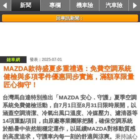
新聞
專欄
機車險
汽車險
租車險
回車訊新聞：
鏈車網
2025-07-01
MAZDA款待盛夏多重禮遇：免費空調系統
健檢與多項零件優惠同步實施，滿額享限量
匠心御守！
台灣馬自達特別推出「MAZDA 安心．守護」夏季空調
系統免費健檢活動，自7月1日至8月31日限時展開，以
涵蓋空調清潔、冷氣出風口溫度、冷媒壓力、濾清器等
14項重點項目，由原廠專業團隊把關，確保空調系統
於酷暑中依然能穩定運作，以延續MAZDA對移動質感
的高度追求，守護車內每一刻的舒適與涼爽。
秉持誠心