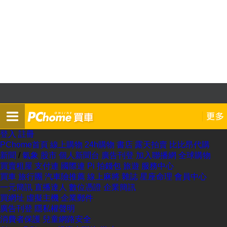
登入
註冊
PChome首頁
線上購物
24h購物
書店
露天拍賣
比比昂代購
新聞
/
氣象
股市
個人新聞台
廣告刊登
加入聯播網
全球購物
買賣租屋
支付連
國際連
Pi 拍錢包
旅遊
服務中心
買車
旅行團
汽車險推薦
線上麻將
雜誌
星座命理
會員中心
一元簡訊
直播達人
數位憑證
企業簡訊
買網址
虛擬主機
企業郵件
廣告刊登
隱私權聲明
消費者保護
兒童網路安全