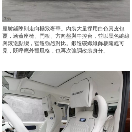
座艙鋪陳則走向極致奢華。內裝大量採用白色真皮包
覆，涵蓋座椅、門板、方向盤與中控台，並以黑色縫線
與滾邊點綴，營造強烈對比。鍛造碳纖維飾板隨處可
見，既呼應外觀風格，也再次強調改裝身分。