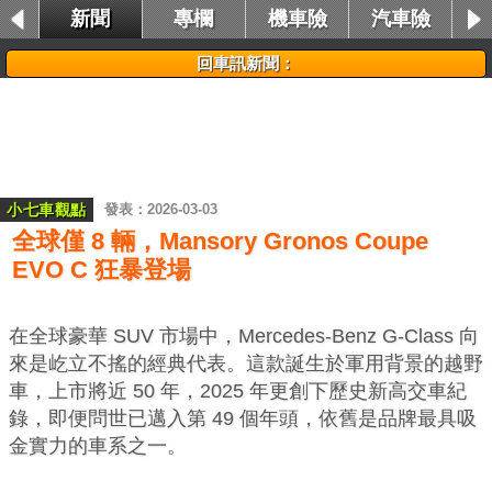
新聞
專欄
機車險
汽車險
租車險
回車訊新聞：
小七車觀點
2026-03-03
全球僅 8 輛，Mansory Gronos Coupe
EVO C 狂暴登場
在全球豪華 SUV 市場中，Mercedes-Benz G-Class 向
來是屹立不搖的經典代表。這款誕生於軍用背景的越野
車，上市將近 50 年，2025 年更創下歷史新高交車紀
錄，即便問世已邁入第 49 個年頭，依舊是品牌最具吸
金實力的車系之一。