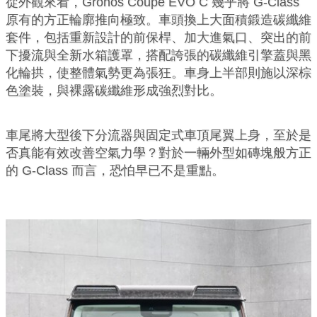
從外觀來看，Gronos Coupe EVO C 幾乎將 G-Class
原有的方正輪廓推向極致。車頭換上大面積鍛造碳纖維
套件，包括重新設計的前保桿、加大進氣口、突出的前
下擾流與全新水箱護罩，搭配誇張的碳纖維引擎蓋與黑
化輪拱，使整體氣勢更為張狂。車身上半部則施以深棕
色塗裝，與裸露碳纖維形成強烈對比。
車尾將大型後下分流器與固定式車頂尾翼上身，至於是
否真能有效改善空氣力學？對於一輛外型如磚塊般方正
的 G-Class 而言，恐怕早已不是重點。