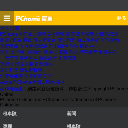
登入
註冊
PChome首頁
線上購物
24h購物
書店
露天拍賣
比比昂代購
新聞
/
氣象
股市
個人新聞台
廣告刊登
加入聯播網
全球購物
買賣租屋
支付連
國際連
Pi 拍錢包
旅遊
服務中心
買車
旅行團
汽車險推薦
線上麻將
雜誌
星座命理
會員中心
一元簡訊
直播達人
數位憑證
企業簡訊
買網址
虛擬主機
企業郵件
廣告刊登
隱私權聲明
消費者保護
兒童網路安全
About PChome
投資人聯絡
徵才
著作權保護
｜網路家庭版權所有、轉載必究
‧Copyright PChome
Online
PChome Online and PChome are trademarks of PChome
Online Inc.
租車險
新聞
專欄
機車險