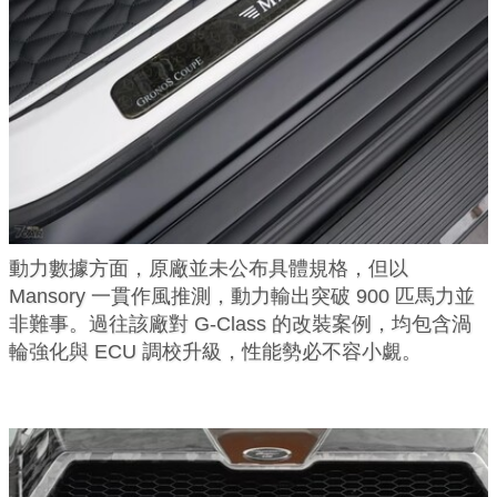
動力數據方面，原廠並未公布具體規格，但以
Mansory 一貫作風推測，動力輸出突破 900 匹馬力並
非難事。過往該廠對 G-Class 的改裝案例，均包含渦
輪強化與 ECU 調校升級，性能勢必不容小覷。