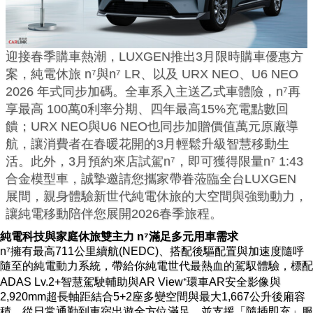
迎接春季購車熱潮，LUXGEN推出3月限時購車優惠方
案，純電休旅 n⁷與n⁷ LR、以及 URX NEO、U6 NEO
2026 年式同步加碼。全車系入主送乙式車體險，n⁷再
享最高 100萬0利率分期、四年最高15%充電點數回
饋；URX NEO與U6 NEO也同步加贈價值萬元原廠導
航，讓消費者在春暖花開的3月輕鬆升級智慧移動生
活。此外，3月預約來店試駕n⁷，即可獲得限量n⁷ 1:43
合金模型車，誠摯邀請您攜家帶眷蒞臨全台LUXGEN
展間，親身體驗新世代純電休旅的大空間與強勁動力，
讓純電移動陪伴您展開2026春季旅程。
純電科技與家庭休旅雙主力 n⁷滿足多元用車需求
n⁷擁有最高711公里續航(NEDC)、搭配後驅配置與加速度隨呼
隨至的純電動力系統，帶給你純電世代最熱血的駕馭體驗，標配
ADAS Lv.2+智慧駕駛輔助與AR View⁺環車AR安全影像與
2,920mm超長軸距結合5+2座多變空間與最大1,667公升後廂容
積，從日常通勤到車宿出遊全方位滿足，並支援「隨插即充」服