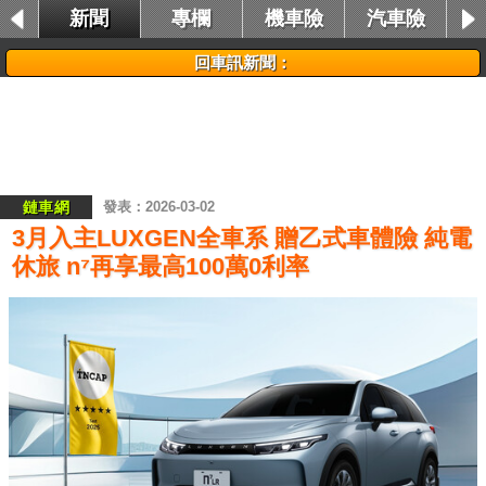
新聞
專欄
機車險
汽車險
租車險
回車訊新聞：
鏈車網
2026-03-02
3月入主LUXGEN全車系 贈乙式車體險 純電
休旅 n⁷再享最高100萬0利率