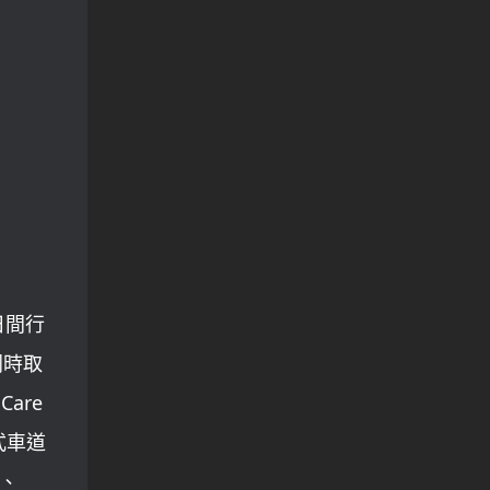
含日間行
同時取
are
動式車道
統、