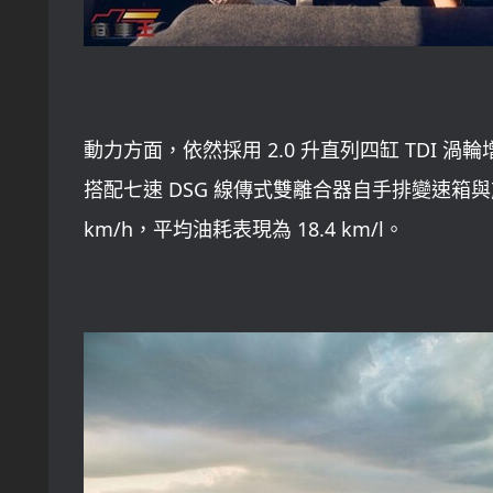
動力方面，依然採用 2.0 升直列四缸 TDI 渦輪
搭配七速 DSG 線傳式雙離合器自手排變速箱與前輪驅
km/h，平均油耗表現為 18.4 km/l。