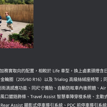
yLife 採取更加務實取向的配置，相較於 Life 車型，換上鹵素頭燈
圈（205/60 R16）以及 Trialog 高級絲絨座椅等；
滴感應功能、同尺寸備胎、自動防眩車內後照鏡、Air C
出風口鍍鉻飾條、Travel Assist 智慧車陣穿梭系統、主
、Rear Assist 顯影式停車導引系統、PDC 前停車導引系