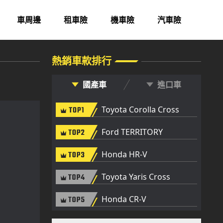
熱銷車款排行
國產車
進口車
Toyota Corolla Cross
Ford TERRITORY
Honda HR-V
Toyota Yaris Cross
Honda CR-V