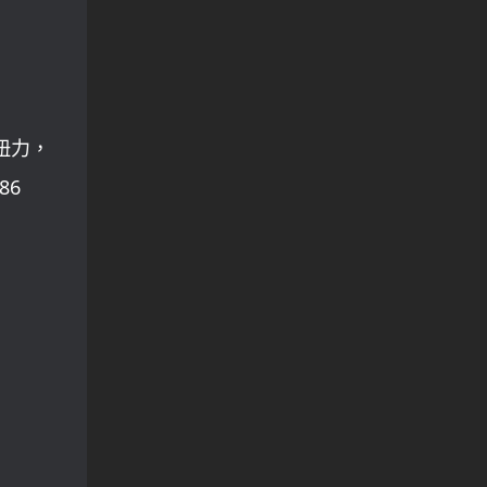
值扭力，
86