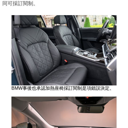
同可採訂閱制。
BMW事後也承認加熱座椅採訂閱制是項錯誤決定。