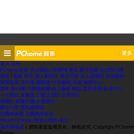
登入
註冊
PChome首頁
線上購物
24h購物
書店
露天拍賣
比比昂代購
新聞
/
氣象
股市
個人新聞台
廣告刊登
加入聯播網
全球購物
買賣租屋
支付連
國際連
Pi 拍錢包
旅遊
服務中心
買車
旅行團
汽車險推薦
線上麻將
雜誌
星座命理
會員中心
一元簡訊
直播達人
數位憑證
企業簡訊
買網址
虛擬主機
企業郵件
廣告刊登
隱私權聲明
消費者保護
兒童網路安全
About PChome
投資人聯絡
徵才
著作權保護
｜網路家庭版權所有、轉載必究
‧Copyright PChome
Online