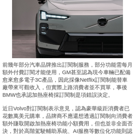
前幾年部分汽車品牌推出訂閱制服務，部分功能需每月
額外付費訂閱才能使用，GM甚至認為現今車輛已配備
愈來愈多電子3C產品，因此採像Netflix訂閱制能替車
廠帶來可觀收入，但實際上路消費者並不買單，事後
BMW也承認加熱座椅採訂閱制是項錯誤決定。
近日Volvo對訂閱制表示意見，認為豪華級距消費者已
花數萬美元購車，品牌商不應還想透過訂閱制向消費者
額外賺取開啟加熱座椅功能小額費用，但也並非全面否
決，對於高階駕駛輔助系統、AI服務等數位化功能則認