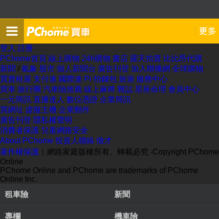
登入
註冊
PChome首頁
線上購物
24h購物
書店
露天拍賣
比比昂代購
新聞
/
氣象
股市
個人新聞台
廣告刊登
加入聯播網
全球購物
買賣租屋
支付連
國際連
Pi 拍錢包
旅遊
服務中心
買車
旅行團
汽車險推薦
線上麻將
雜誌
星座命理
會員中心
一元簡訊
直播達人
數位憑證
企業簡訊
買網址
虛擬主機
企業郵件
廣告刊登
隱私權聲明
消費者保護
兒童網路安全
About PChome
投資人聯絡
徵才
著作權保護
｜網路家庭版權所有、轉載必究
‧Copyright PChome
Online
PChome Online and PChome are trademarks of PChome
Online Inc.
租車險
新聞
專欄
機車險