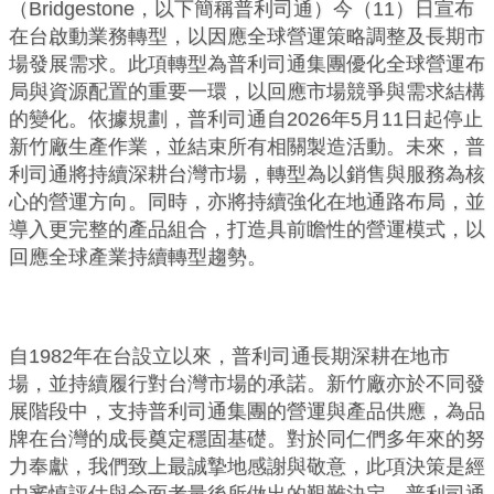
（Bridgestone，以下簡稱普利司通）今（11）日宣布
在台啟動業務轉型，以因應全球營運策略調整及長期市
場發展需求。此項轉型為普利司通集團優化全球營運布
局與資源配置的重要一環，以回應市場競爭與需求結構
的變化。依據規劃，普利司通自2026年5月11日起停止
新竹廠生產作業，並結束所有相關製造活動。未來，普
利司通將持續深耕台灣市場，轉型為以銷售與服務為核
心的營運方向。同時，亦將持續強化在地通路布局，並
導入更完整的產品組合，打造具前瞻性的營運模式，以
回應全球產業持續轉型趨勢。
自1982年在台設立以來，普利司通長期深耕在地市
場，並持續履行對台灣市場的承諾。新竹廠亦於不同發
展階段中，支持普利司通集團的營運與產品供應，為品
牌在台灣的成長奠定穩固基礎。對於同仁們多年來的努
力奉獻，我們致上最誠摯地感謝與敬意，此項決策是經