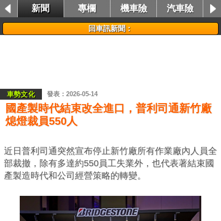
新聞
專欄
機車險
汽車險
租車險
回車訊新聞：
車勢文化
2026-05-14
國產製時代結束改全進口，普利司通新竹廠
熄燈裁員550人
近日普利司通突然宣布停止新竹廠所有作業廠內人員全
部裁撤，除有多達約550員工失業外，也代表著結束國
產製造時代和公司經營策略的轉變。