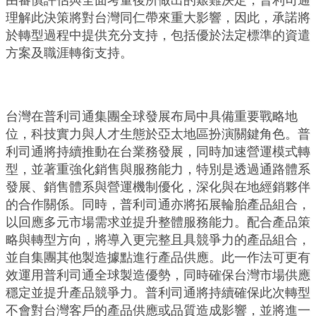
由審慎評估與全面考量後所做出的艱難決定，普利司通
理解此決策將對台灣同仁帶來重大影響，因此，承諾將
於轉型過程中提供充分支持，包括優於法定標準的資遣
方案及職涯轉銜支持。
台灣在普利司通集團全球發展布局中具備重要戰略地
位，科技實力與人才生態於亞太地區扮演關鍵角色。普
利司通將持續推動在台業務發展，同時加速營運模式轉
型，並著重強化銷售與服務能力，特別是透過通路體系
發展、銷售體系與營運機制優化，深化與在地經銷夥伴
的合作關係。同時，普利司通亦將拓展輪胎產品組合，
以回應多元市場需求並提升整體服務能力。配合產品策
略與轉型方向，將導入更完整且具競爭力的產品組合，
並自集團其他製造據點進行產品供應。此一作法可更有
效運用普利司通全球製造優勢，同時確保台灣市場供應
穩定並提升產品競爭力。普利司通將持續確保此次轉型
不會對台灣客戶的產品供應或品質造成影響，並將進一