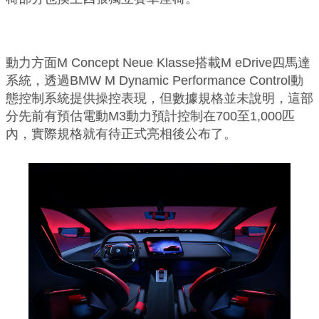
動力方面M Concept Neue Klasse搭載M eDrive四馬達
系統，透過BMW M Dynamic Performance Control動
態控制系統提供操控表現，但數據規格並未說明，這部
分先前有預估電動M3動力預計控制在700至1,000匹
內，實際規格就有待正式亮相後公布了。