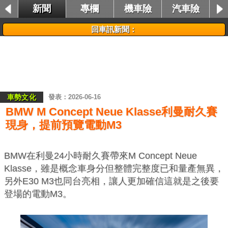
新聞
專欄
機車險
汽車險
租車險
回車訊新聞：
車勢文化
2026-06-16
BMW M Concept Neue Klasse利曼耐久賽
現身，提前預覽電動M3
BMW在利曼24小時耐久賽帶來M Concept Neue
Klasse，雖是概念車身分但整體完整度已和量產無異，
另外E30 M3也同台亮相，讓人更加確信這就是之後要
登場的電動M3。