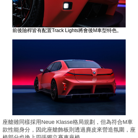
前後險桿皆有配置Track Lights將會後M車型特色。
座艙雖同樣採用Neue Klasse格局規劃，但為符合M車
款性能身分，因此座艙飾板則透過麂皮來營造氛圍，座
椅部分也換上四張獨立賽車座椅。