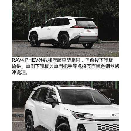
RAV4 PHEV外觀和旗艦車型相同，但前後下護板、
輪拱、車側下護板與車門把手等處採亮面黑色鋼琴烤
漆處理。