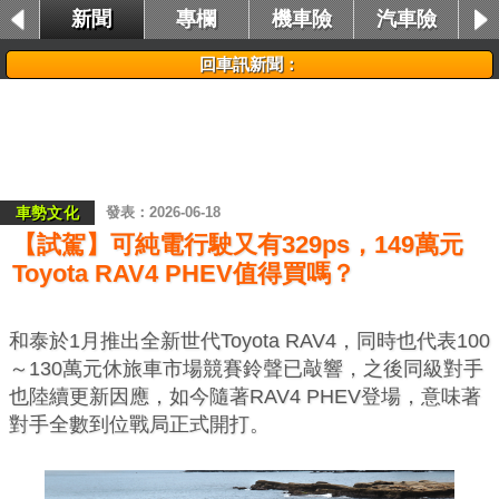
新聞
專欄
機車險
汽車險
租車險
回車訊新聞：
車勢文化
2026-06-18
【試駕】可純電行駛又有329ps，149萬元
Toyota RAV4 PHEV值得買嗎？
和泰於1月推出全新世代Toyota RAV4，同時也代表100
～130萬元休旅車市場競賽鈴聲已敲響，之後同級對手
也陸續更新因應，如今隨著RAV4 PHEV登場，意味著
對手全數到位戰局正式開打。