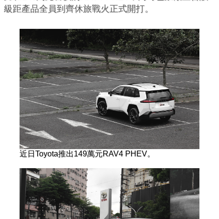
級距產品全員到齊休旅戰火正式開打。
近日Toyota推出149萬元RAV4 PHEV。