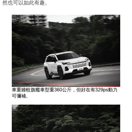
然也可以如此有趣。
車重雖較旗艦車型重360公斤，但好在有329ps動力
可彌補。