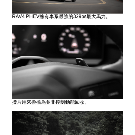
RAV4 PHEV擁有車系最強的329ps最大馬力。
撥片用來換檔為並非控制動能回收。