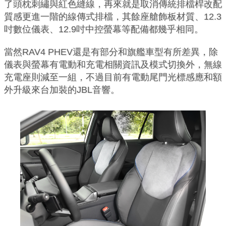
了頭枕刺繡與紅色縫線，再來就是取消傳統排檔桿改配
質感更進一階的線傳式排檔，其餘座艙飾板材質、12.3
吋數位儀表、12.9吋中控螢幕等配備都幾乎相同。
當然RAV4 PHEV還是有部分和旗艦車型有所差異，除
儀表與螢幕有電動和充電相關資訊及模式切換外，無線
充電座則減至一組，不過目前有電動尾門光標感應和額
外升級來台加裝的JBL音響。