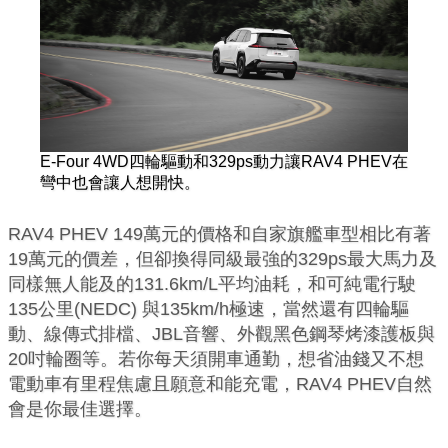
E-Four 4WD四輪驅動和329ps動力讓RAV4 PHEV在
彎中也會讓人想開快。
RAV4 PHEV 149萬元的價格和自家旗艦車型相比有著
19萬元的價差，但卻換得同級最強的329ps最大馬力及
同樣無人能及的131.6km/L平均油耗，和可純電行駛
135公里(NEDC) 與135km/h極速，當然還有四輪驅
動、線傳式排檔、JBL音響、外觀黑色鋼琴烤漆護板與
20吋輪圈等。若你每天須開車通勤，想省油錢又不想
電動車有里程焦慮且願意和能充電，RAV4 PHEV自然
會是你最佳選擇。