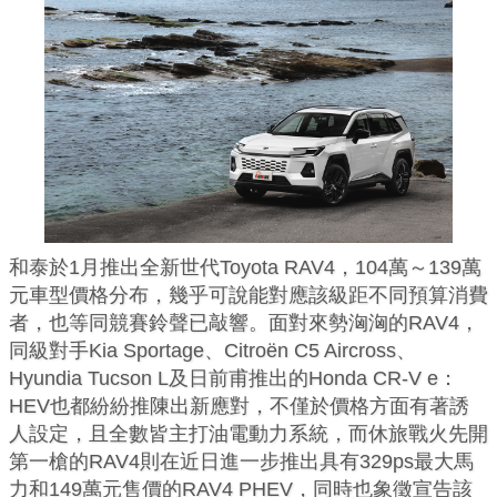
和泰於1月推出全新世代Toyota RAV4，104萬～139萬
元車型價格分布，幾乎可說能對應該級距不同預算消費
者，也等同競賽鈴聲已敲響。面對來勢洶洶的RAV4，
同級對手Kia Sportage、Citroën C5 Aircross、
Hyundia Tucson L及日前甫推出的Honda CR-V e：
HEV也都紛紛推陳出新應對，不僅於價格方面有著誘
人設定，且全數皆主打油電動力系統，而休旅戰火先開
第一槍的RAV4則在近日進一步推出具有329ps最大馬
力和149萬元售價的RAV4 PHEV，同時也象徵宣告該