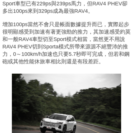
Sport車型已有229ps與239ps馬力，但RAV4 PHEV卻
多出100ps來到329ps成為最強RAV4。
增加100ps當然不會只是帳面數據提升而已，實際起步
很明顯感受到加速有著更強勁的推力，其加速感受約莫
和一般RAV4車型切至Sport模式相當，當然更不用說
RAV4 PHEV切到Sporta模式所帶來源源不絕豐沛的推
力，0～100km/h加速也只要5.7秒即可完成，但若和鋼
砲或其他性能休旅車相比則還是有段差距。