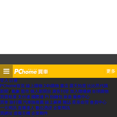
登入
註冊
PChome首頁
線上購物
24h購物
書店
露天拍賣
比比昂代購
新聞
/
氣象
股市
個人新聞台
廣告刊登
加入聯播網
全球購物
買賣租屋
支付連
國際連
Pi 拍錢包
旅遊
服務中心
買車
旅行團
汽車險推薦
線上麻將
雜誌
星座命理
會員中心
一元簡訊
直播達人
數位憑證
企業簡訊
買網址
虛擬主機
企業郵件