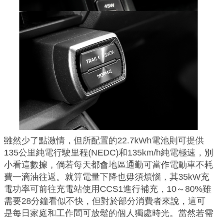
雖然少了點激情，但所配置的22.7kWh電池則可提供
135公里純電行駛里程(NEDC)和135km/h純電極速，別
小看這數據，倘若每天都會地區通勤可當作電動車不耗
費一滴油往返。就算電量下降也毋須煩惱，其35kW充
電功率可前往充電站使用CCS1進行補充，10～80%雖
需要28分鐘看似不快，但對於部分消費者來說，這可
是每日家庭和工作間可放鬆的個人獨處時光。當然若需