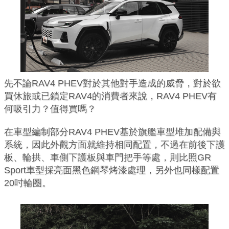
先不論RAV4 PHEV對於其他對手造成的威脅，對於欲
買休旅或已鎖定RAV4的消費者來說，RAV4 PHEV有
何吸引力？值得買嗎？
在車型編制部分RAV4 PHEV基於旗艦車型堆加配備與
系統，因此外觀方面就維持相同配置，不過在前後下護
板、輪拱、車側下護板與車門把手等處，則比照GR
Sport車型採亮面黑色鋼琴烤漆處理，另外也同樣配置
20吋輪圈。