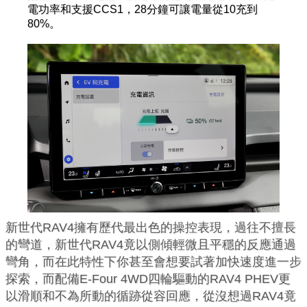
電功率和支援CCS1，28分鐘可讓電量從10充到
80%。
新世代RAV4擁有歷代最出色的操控表現，過往不擅長
的彎道，新世代RAV4竟以側傾輕微且平穩的反應通過
彎角，而在此特性下你甚至會想要試著加快速度進一步
探索，而配備E-Four 4WD四輪驅動的RAV4 PHEV更
以滑順和不為所動的循跡從容回應，從沒想過RAV4竟