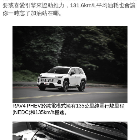
要或喜愛引擎來協助推力，131.6km/L平均油耗也會讓
你一時忘了加油站在哪。
RAV4 PHEV於純電模式擁有135公里純電行駛里程
(NEDC)和135km/h極速。