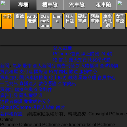
專欄
機車險
汽車險
租車險
新聞
全部
龐德
Andy
2Ga
Elen
狂人
硬核
阿慈
車水
女子
老爹
meS
a
日誌
車媒
車庫
馬龍
車流
ome
網
登入
註冊
PChome首頁
線上購物
24h購
物
書店
露天拍賣
比比昂代購
新聞
/
氣象
股市
個人新聞台
廣告刊登
加入聯播網
全球購物
買賣租屋
支付連
國際連
Pi 拍錢包
旅遊
服務中心
買車
旅行團
汽車險推薦
線上麻將
雜誌
星座命理
會員中心
一元簡訊
直播達人
數位憑證
企業簡訊
買網址
虛擬主機
企業郵件
廣告刊登
隱私權聲明
消費者保護
兒童網路安全
About PChome
投資人聯絡
徵才
著作權保護
｜網路家庭版權所有、轉載必究
‧Copyright PChome
Online
PChome Online and PChome are trademarks of PChome