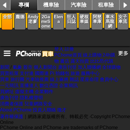
專欄
機車險
汽車險
租車險
新聞
全部
龐德
Andy
2Ga
Elen
狂人
硬核
阿慈
車水
女子
老爹
meS
a
日誌
車媒
車庫
馬龍
車流
ome
網
登入
註冊
PChome首頁
線上購物
24h購
物
書店
露天拍賣
比比昂代購
新聞
/
氣象
股市
個人新聞台
廣告刊登
加入聯播網
全球購物
買賣租屋
支付連
國際連
Pi 拍錢包
旅遊
服務中心
買車
旅行團
汽車險推薦
線上麻將
雜誌
星座命理
會員中心
一元簡訊
直播達人
數位憑證
企業簡訊
買網址
虛擬主機
企業郵件
廣告刊登
隱私權聲明
消費者保護
兒童網路安全
About PChome
投資人聯絡
徵才
著作權保護
｜網路家庭版權所有、轉載必究
‧Copyright PChome
Online
PChome Online and PChome are trademarks of PChome